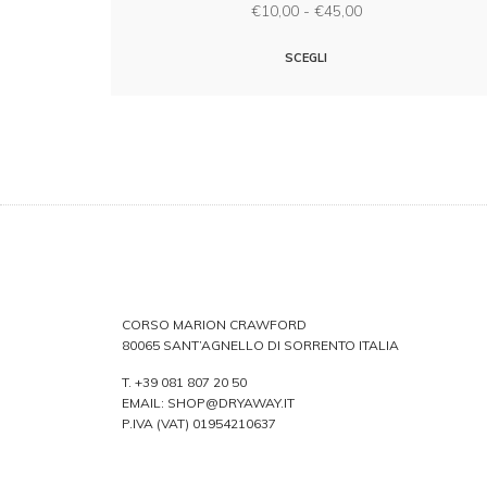
€
10,00
-
€
45,00
SCEGLI
CORSO MARION CRAWFORD
80065 SANT’AGNELLO DI SORRENTO ITALIA
T.
+39 081 807 20 50
EMAIL:
SHOP@DRYAWAY.IT
P.IVA (VAT) 01954210637