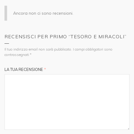
Ancora non ci sono recensioni.
RECENSISCI PER PRIMO “TESORO E MIRACOLI”
Il tuo indirizzo email non sarà pubblicato.
I campi obbligatori sono
contrassegnati
*
LA TUA RECENSIONE
*