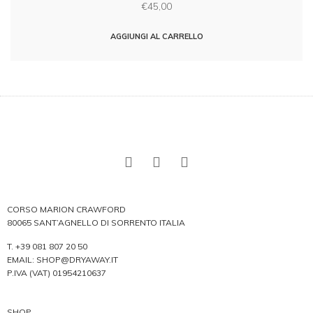
€
45,00
AGGIUNGI AL CARRELLO
CORSO MARION CRAWFORD
80065 SANT’AGNELLO DI SORRENTO ITALIA
T.
+39 081 807 20 50
EMAIL:
SHOP@DRYAWAY.IT
P.IVA (VAT) 01954210637
SHOP